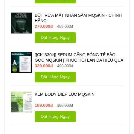
BỘT RỬA MẶT NHÂN SÂM MQSKIN - CHÍNH
HÃNG
270.000đ
459.000đ
Đặt Hàng Ngay
[[Chỉ 330k]] SERUM CĂNG BÓNG TẾ BÀO
GỐC MQSKIN | PHỤC HỒI LÀN DA HIỆU QUẢ
330.000đ
499.000đ
Đặt Hàng Ngay
KEM BODY DIỆP LỤC MQSKIN
189.000đ
198.000đ
Đặt Hàng Ngay