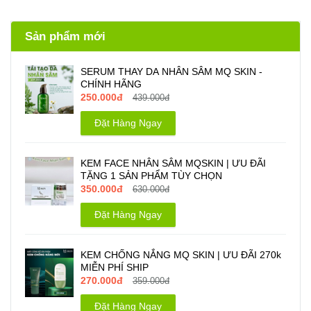
Sản phẩm mới
SERUM THAY DA NHÂN SÂM MQ SKIN -
CHÍNH HÃNG
250.000đ
439.000đ
Đặt Hàng Ngay
KEM FACE NHÂN SÂM MQSKIN | ƯU ĐÃI
TẶNG 1 SẢN PHẨM TÙY CHỌN
350.000đ
630.000đ
Đặt Hàng Ngay
KEM CHỐNG NẮNG MQ SKIN | ƯU ĐÃI 270k
MIỄN PHÍ SHIP
270.000đ
359.000đ
Đặt Hàng Ngay