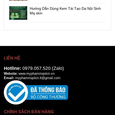
Hướng Dẫn Dùng Kem Tái Tạo Da Nội Sinh
Mq skin
LIÊN HỆ
Hotline:
0979.057.520 (Zalo)
Website:
www.myphammqskin.vn
Email:
myphammqskin.lt@gmail.com
CHÍNH SÁCH BÁN HÀNG