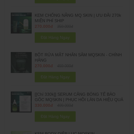
KEM CHỐNG NẮNG MQ SKIN | ƯU ĐÃI 270k
MIỄN PHÍ SHIP
270.000đ
359.000đ
Đặt Hàng Ngay
BỘT RỬA MẶT NHÂN SÂM MQSKIN - CHÍNH
HÃNG
270.000đ
459.000đ
Đặt Hàng Ngay
[[Chỉ 330k]] SERUM CĂNG BÓNG TẾ BÀO
GỐC MQSKIN | PHỤC HỒI LÀN DA HIỆU QUẢ
330.000đ
499.000đ
Đặt Hàng Ngay
KEM BODY DIỆP LỤC MQSKIN