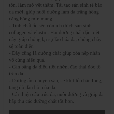
tổn, làm mờ vết thâm. Tái tạo sản sinh tế bào
da mới, giúp nuôi dưỡng làm da trắng hồng
căng bóng mịn màng.
- Tinh chất ốc sên còn ích thích sản sinh
collagen và elastin. Hai dưỡng chất đặc biệt
này giúp chống lại sự lão hóa da, chống chảy
sệ toàn diện
- Đây cũng là dưỡng chất giúp xóa nếp nhăn
vô cùng hiệu quả.
- Cân bằng da điều tiết nhờn, đào thải độc tố
trên da.
- Dưỡng ẩm chuyên sâu, se khít lỗ chân lông,
tăng độ đàn hồi của da.
- Cải thiện cấu trúc da, nuôi dưỡng và giúp da
hấp thụ các dưỡng chất tốt hơn.