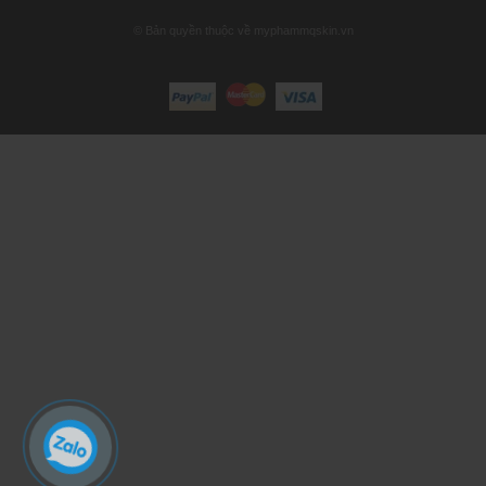
© Bản quyền thuộc về myphammqskin.vn