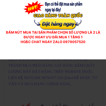
BẤM NÚT MUA TẠI SẢN PHẨM CHỌN SỐ LƯỢNG LÀ 2 LÀ
ĐƯỢC NGAY ƯU ĐÃI MUA 1 TẶNG 1
HOẶC CHAT NGAY ZALO 0979057520
KHUYẾN CÁO: HIỆN TRÊN THỊ TRƯỜNG XUẤT
HIỆN HÀNG GIẢ HÀNG NHÁI TRÀN LAN. ĐỂ
TRÁNH MUA PHẢI HÀNG GIẢ HÀNG KÉM CHẤT
LƯỢNG HÃY ĐẶT HÀNG TRÊN WEBSITE HOẶC
LIÊN HỆ HOTLINE 0979.057.520 (Zalo) ĐỂ ĐƯỢC TƯ
VẤN VÀ MUA HÀNG CHÍNH HÃNG.