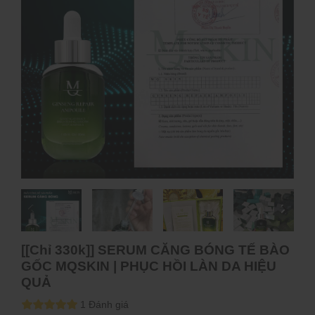
[[Chỉ 330k]] SERUM CĂNG BÓNG TẾ BÀO
GỐC MQSKIN | PHỤC HỒI LÀN DA HIỆU
QUẢ
1 Đánh giá