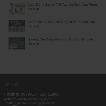
Cách Dùng Serum Tái Tạo Da Sâm Cau Rừng
Mq skin
Chăm sóc da sau khi dùng tái tạo da nội sinh
mq skin
Hướng Dẫn Dùng Kem Tái Tạo Da Nội Sinh
Mq skin
LIÊN HỆ
Hotline:
0979.057.520 (Zalo)
Website:
www.myphammqskin.vn
Email:
myphammqskin.lt@gmail.com