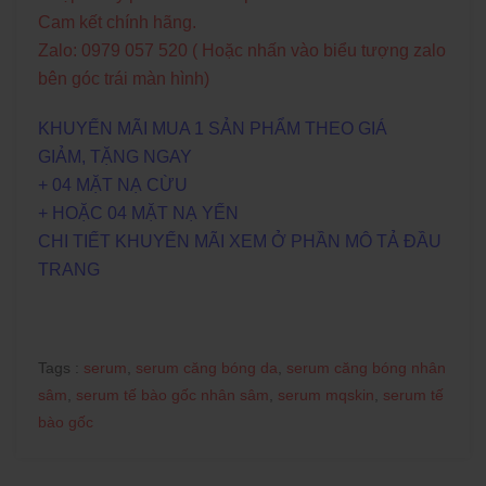
Cam kết chính hãng.
Zalo: 0979 057 520 ( Hoặc nhấn vào biểu tượng zalo
bên góc trái màn hình)
KHUYẾN MÃI MUA 1 SẢN PHẨM THEO GIÁ
GIẢM, TẶNG NGAY
+ 04 MẶT NẠ CỪU
+ HOẶC 04 MẶT NẠ YẾN
CHI TIẾT KHUYẾN MÃI XEM Ở PHẦN MÔ TẢ ĐẦU
TRANG
Tags :
serum
,
serum căng bóng da
,
serum căng bóng nhân
sâm
,
serum tế bào gốc nhân sâm
,
serum mqskin
,
serum tế
bào gốc