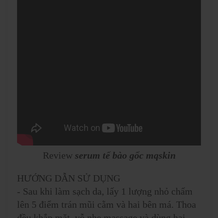
Review
serum tế bào gốc mqskin
HƯỚNG DẪN SỬ DỤNG
- Sau khi làm sạch da, lấy 1 lượng nhỏ chấm
lên 5 điểm trán mũi cằm và hai bên má. Thoa
đều khắp mặt, vỗ nhẹ massage và dùng hai