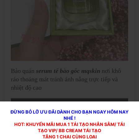
Bảo quản
serum tế bào gốc mqskin
nơi khô
ráo thoáng mát tránh ánh nắng trực tiếp và
nhiệt độ cao
ĐỪNG BỎ LỠ ƯU ĐÃI DÀNH CHO BẠN NGAY HÔM NAY
NHÉ !
HOT: KHUYẾN MÃI MUA 1 TÁI TẠO NHÂN SÂM/ TÁI
TẠO VIP/ BB CREAM TÁI TẠO
TẶNG 1 CHAI CÙNG LOẠI