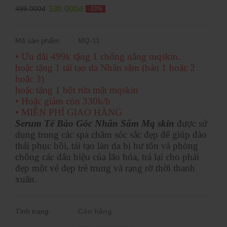
330.000đ
499.000đ
-33%
Mã sản phẩm:
MQ-11
• Ưu đãi 499k tặng 1 chống nắng mqskin.
hoặc tặng 1 tái tạo da Nhân sâm (bản 1 hoặc 2
hoặc 3)
hoặc tặng 1 bột rửa mặt mqskin
• Hoặc giảm còn 330k/h
• MIỄN PHÍ GIAO HÀNG
Serum Tế Bào Gốc Nhân Sâm Mq skin
được sử
dụng trong các spa chăm sóc sắc đẹp để giúp đào
thải phục hồi, tái tạo làn da bị hư tổn và phòng
chống các dấu hiệu của lão hóa, trả lại cho phái
đẹp một vẻ đẹp trẻ trung và rạng rỡ thời thanh
xuân.
Tình trạng:
Còn hàng