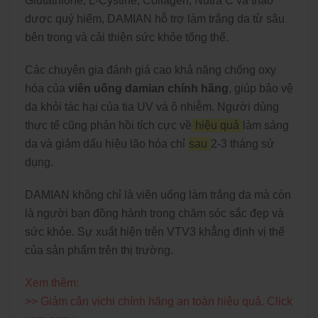
Glutathione, L-Cystine, Collagen, Nutra C và thảo
dược quý hiếm, DAMIAN hỗ trợ làm trắng da từ sâu
bên trong và cải thiện sức khỏe tổng thể.
Các chuyên gia đánh giá cao khả năng chống oxy
hóa của
viên uống damian chính hãng
, giúp bảo vệ
da khỏi tác hại của tia UV và ô nhiễm. Người dùng
thực tế cũng phản hồi tích cực về
hiệu quả
làm sáng
da và giảm dấu hiệu lão hóa chỉ
sau
2-3 tháng sử
dụng.
DAMIAN không chỉ là viên uống làm trắng da mà còn
là người bạn đồng hành trong chăm sóc sắc đẹp và
sức khỏe. Sự xuất hiện trên VTV3 khẳng định vị thế
của sản phẩm trên thị trường.
Xem thêm:
>>
Giảm cân vichi chính hãng an toàn hiệu quả. Click