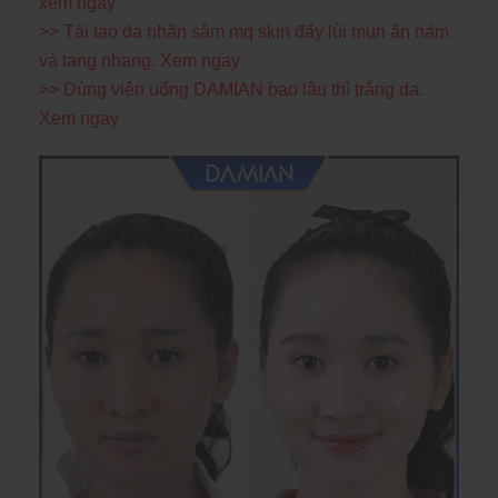
xem ngay
>>
Tái tạo da nhân sâm mq skin đẩy lùi mụn ẩn nám
và tang nhang. Xem ngay
>>
Dùng viên uống DAMIAN bao lâu thì trắng da.
Xem ngay