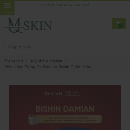
Gọi ngay :
0979 057 520 / Zalo
0
Trang chủ
/
Mỹ phẩm mqskin
/
Viên Uống Trắng Da Damian Bishin Chính Hãng