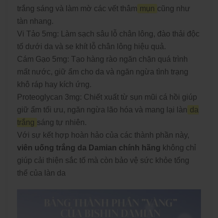
trắng sáng và làm mờ các vết thâm
mụn
cũng như
tàn nhang.
Vi Tảo
5mg
: Làm sạch sâu lỗ chân lông, đào thải độc
tố dưới da và se khít lỗ chân lông hiệu quả.
Cám Gạo
5mg
: Tạo hàng rào ngăn chặn quá trình
mất nước, giữ ẩm cho da và ngăn ngừa tình trạng
khô ráp hay kích ứng.
Proteoglycan
3mg
: Chiết xuất từ sụn mũi cá hồi giúp
giữ ẩm tối ưu, ngăn ngừa lão hóa và mang lại làn
da
trắng
sáng tự nhiên.
Với sự kết hợp hoàn hảo của các thành phần này,
viên uống trắng da Damian chính hãng
không chỉ
giúp cải thiện sắc tố mà còn bảo vệ sức khỏe tổng
thể của làn da