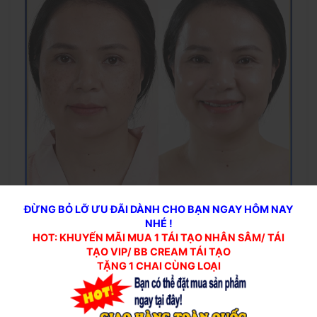
ĐỪNG BỎ LỠ ƯU ĐÃI DÀNH CHO BẠN NGAY HÔM NAY
NHÉ !
Hướng dẫn sử dụng
viên uống Damian chính hãng
HOT: KHUYẾN MÃI MUA 1 TÁI TẠO NHÂN SÂM/ TÁI
hiệu quả
TẠO VIP/ BB CREAM TÁI TẠO
Liều lượng và cách sử dụng: Uống 1 viên sau ăn.
TẶNG 1 CHAI CÙNG LOẠI
Để
đảm bảo
hiệu quả tốt nhất, bạn nên sử dụng sản
phẩm trong khoảng từ 3 đến 6 tháng.