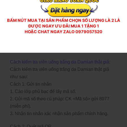
Tùy thuộc vào tình trạng da của bạn mà sử dụng liệu
trình với thời gian phù hợp.
Có thể tiếp tục sử dụng sản phẩm trong thời gian dài
BẤM NÚT MUA TẠI SẢN PHẨM CHỌN SỐ LƯỢNG LÀ 2 LÀ
hơn nếu cần thiết.
ĐƯỢC NGAY ƯU ĐÃI MUA 1 TẶNG 1
HOẶC CHAT NGAY ZALO 0979057520
Viên uống damian chính hãng
mua ở đâu chính hãng
Cách kiểm tra viên uống trắng da Damian thật giả:
Cách kiểm tra viên uống trắng da Damian thật giả
như sau:
Cách 1: Gửi tin nhắn
1. Cào lớp phủ bạc để lấy mã số.
2. Gửi mã số theo cú pháp: CK <Mã số> gửi 8077
(miễn phí).
3. Nhận tin nhắn xác nhận sản phẩm chính hãng.
Cách 2: Quét mã QR