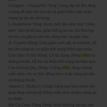
Collagen – Tripep20G 70mg: Cung cấp độ ẩm, tăng
cường độ đàn hồi cho da và giảm thiểu nếp nhăn,
mang lại làn da trẻ trung.
L-Glutathione 70mg: Được biết đến như một "chiến
binh" bảo vệ tế bào, giúp chống lại các tổn thương
do bức xạ gây ra cho da, võng mạc và giác mạc.
4L-Cystine 60mg: Giúp giảm sinh sắc tố melanin, hỗ
trợ làm sáng da và giảm tình trạng thâm sạm màu.
Cao Sâm Tố Nữ 50mg: Có tác dụng chống
viêm
và
kháng khuẩn, hỗ trợ cải thiện tình trạng da hiệu quả.
Cao Đương Quy 25mg: Chống
viêm
, tăng cường
miễn dịch cho cơ thể, đồng thời có tác dụng lợi tiểu
và kháng khuẩn.
Vitamin C (Nutra-C): Chất chống oxy hóa mạnh mẽ,
giúp tăng cường hệ thống miễn dịch và làm sáng da
tự nhiên.
Bột Cà Chua Trắng 10mg: Nuôi dưỡng làn da, làm